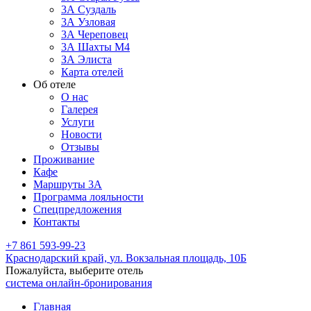
3А Суздаль
3А Узловая
3А Череповец
3А Шахты М4
ЗА Элиста
Карта отелей
Об отеле
О нас
Галерея
Услуги
Новости
Отзывы
Проживание
Кафе
Маршруты 3А
Программа лояльности
Спецпредложения
Контакты
+7 861 593-99-23
Краснодарский край,
ул. Вокзальная площадь, 10Б
Пожалуйста, выберите отель
система онлайн-бронирования
Главная