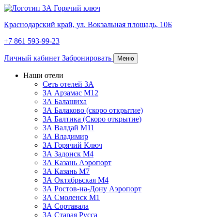
Краснодарский край,
ул. Вокзальная площадь, 10Б
+7 861 593-99-23
Личный кабинет
Забронировать
Меню
Наши отели
Сеть отелей 3А
ЗА Арзамас М12
3А Балашиха
3А Балаково (скоро открытие)
3А Балтика (Скоро открытие)
3А Валдай М11
3А Владимир
ЗА Горячий Ключ
3А Задонск М4
3А Казань Аэропорт
3А Казань M7
3А Октябрьская М4
3А Ростов-на-Дону Аэропорт
ЗА Смоленск М1
ЗА Сортавала
3А Старая Русса