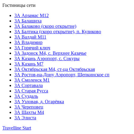
Гостиницы сети
3А Арзамас М12
3А Балашиха
3А Балаково (скоро открытие)
ЗА Балтика (скоро открытие),
п. Куликово
ЗА Валдай M11
ЗА Владимир
3А Горячий ключ
3А Задонск М4,
с. Верхнее Казачье
3А Казань Аэропорт,
с. Сокуры
3А Казань М7
3А Октябрьская М4,
ст-ца Октябрьская
3А Ростов-на-Дону Аэропорт,
Щепкинское сп
ЗА Смоленск М1
3А Сортавала
3А Старая Русса
3А Суздаль
3А Узловая,
д. Огарёвка
3А Череповец
3А Шахты М4
3А Элиста
Travelline Start