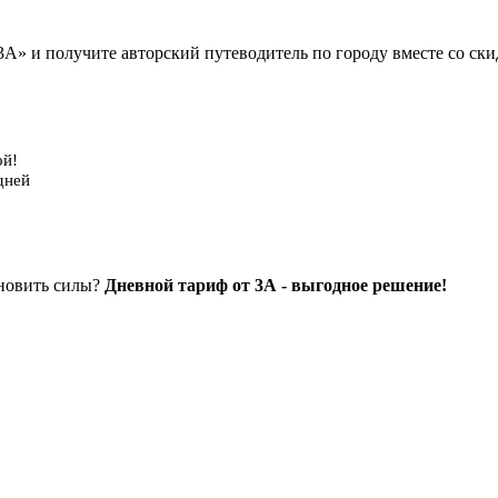
А» и получите авторский путеводитель по городу вместе со ск
ой!
дней
ановить силы?
Дневной тариф от 3А - выгодное решение!