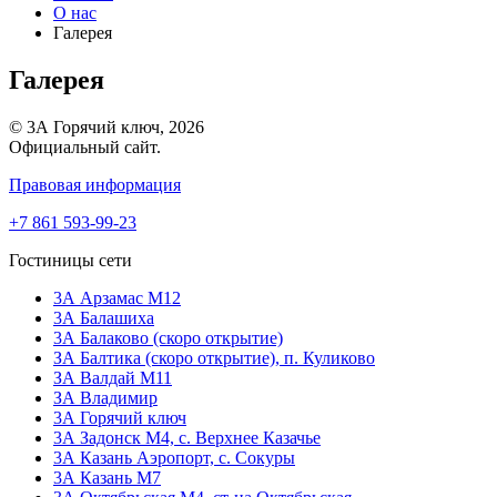
О нас
Галерея
Галерея
© 3А Горячий ключ, 2026
Официальный сайт.
Правовая информация
+7 861 593-99-23
Гостиницы сети
3А Арзамас М12
3А Балашиха
3А Балаково (скоро открытие)
ЗА Балтика (скоро открытие),
п. Куликово
ЗА Валдай M11
ЗА Владимир
3А Горячий ключ
3А Задонск М4,
с. Верхнее Казачье
3А Казань Аэропорт,
с. Сокуры
3А Казань М7