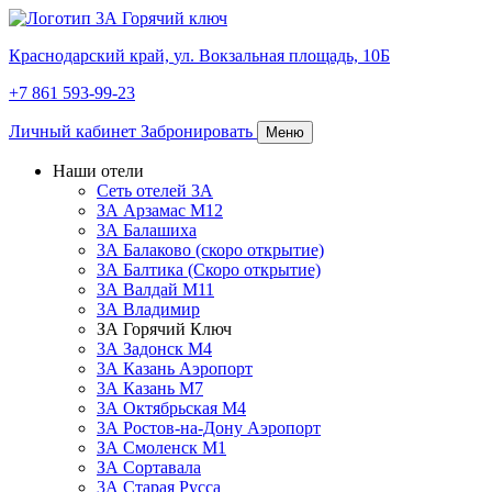
Краснодарский край,
ул. Вокзальная площадь, 10Б
+7 861 593-99-23
Личный кабинет
Забронировать
Меню
Наши отели
Сеть отелей 3А
ЗА Арзамас М12
3А Балашиха
3А Балаково (скоро открытие)
3А Балтика (Скоро открытие)
3А Валдай М11
3А Владимир
ЗА Горячий Ключ
3А Задонск М4
3А Казань Аэропорт
3А Казань M7
3А Октябрьская М4
3А Ростов-на-Дону Аэропорт
ЗА Смоленск М1
ЗА Сортавала
3А Старая Русса