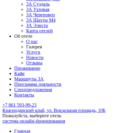
3А Суздаль
3А Узловая
3А Череповец
3А Шахты М4
ЗА Элиста
Карта отелей
Об отеле
О нас
Галерея
Услуги
Новости
Отзывы
Проживание
Кафе
Маршруты 3А
Программа лояльности
Спецпредложения
Контакты
+7 861 593-99-23
Краснодарский край,
ул. Вокзальная площадь, 10Б
Пожалуйста, выберите отель
система онлайн-бронирования
Главная