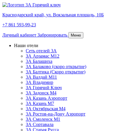
Краснодарский край,
ул. Вокзальная площадь, 10Б
+7 861 593-99-23
Личный кабинет
Забронировать
Меню
Наши отели
Сеть отелей 3А
ЗА Арзамас М12
3А Балашиха
3А Балаково (скоро открытие)
3А Балтика (Скоро открытие)
3А Валдай М11
3А Владимир
ЗА Горячий Ключ
3А Задонск М4
3А Казань Аэропорт
3А Казань M7
3А Октябрьская М4
3А Ростов-на-Дону Аэропорт
ЗА Смоленск М1
ЗА Сортавала
3А Старая Русса