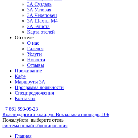
3А Суздаль
3А Узловая
3А Череповец
3А Шахты М4
ЗА Элиста
Карта отелей
Об отеле
О нас
Галерея
Услуги
Новости
Отзывы
Проживание
Кафе
Маршруты 3А
Программа лояльности
Спецпредложения
Контакты
+7 861 593-99-23
Краснодарский край,
ул. Вокзальная площадь, 10Б
Пожалуйста, выберите отель
система онлайн-бронирования
Главная