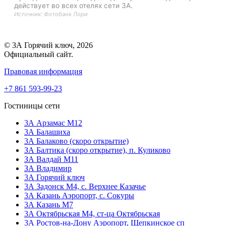
действует во всех отелях сети 3А.
Источник: Фотобанк Лори
© 3А Горячий ключ, 2026
Официальный сайт.
Правовая информация
+7 861 593-99-23
Гостиницы сети
3А Арзамас М12
3А Балашиха
3А Балаково (скоро открытие)
ЗА Балтика (скоро открытие),
п. Куликово
ЗА Валдай M11
ЗА Владимир
3А Горячий ключ
3А Задонск М4,
с. Верхнее Казачье
3А Казань Аэропорт,
с. Сокуры
3А Казань М7
3А Октябрьская М4,
ст-ца Октябрьская
3А Ростов-на-Дону Аэропорт,
Щепкинское сп