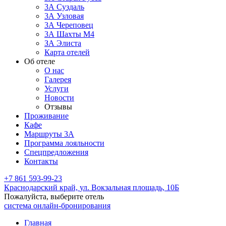
3А Суздаль
3А Узловая
3А Череповец
3А Шахты М4
ЗА Элиста
Карта отелей
Об отеле
О нас
Галерея
Услуги
Новости
Отзывы
Проживание
Кафе
Маршруты 3А
Программа лояльности
Спецпредложения
Контакты
+7 861 593-99-23
Краснодарский край,
ул. Вокзальная площадь, 10Б
Пожалуйста, выберите отель
система онлайн-бронирования
Главная