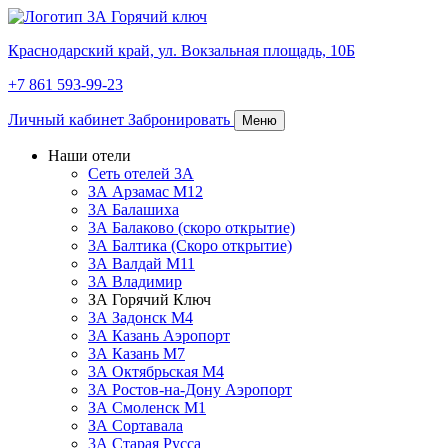
Краснодарский край,
ул. Вокзальная площадь, 10Б
+7 861 593-99-23
Личный кабинет
Забронировать
Меню
Наши отели
Сеть отелей 3А
ЗА Арзамас М12
3А Балашиха
3А Балаково (скоро открытие)
3А Балтика (Скоро открытие)
3А Валдай М11
3А Владимир
ЗА Горячий Ключ
3А Задонск М4
3А Казань Аэропорт
3А Казань M7
3А Октябрьская М4
3А Ростов-на-Дону Аэропорт
ЗА Смоленск М1
ЗА Сортавала
3А Старая Русса