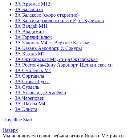
3А Арзамас М12
3А Балашиха
3А Балаково (скоро открытие)
ЗА Балтика (скоро открытие),
п. Куликово
ЗА Валдай M11
ЗА Владимир
3А Горячий ключ
3А Задонск М4,
с. Верхнее Казачье
3А Казань Аэропорт,
с. Сокуры
3А Казань М7
3А Октябрьская М4,
ст-ца Октябрьская
3А Ростов-на-Дону Аэропорт,
Щепкинское сп
ЗА Смоленск М1
3А Сортавала
3А Старая Русса
3А Суздаль
3А Узловая,
д. Огарёвка
3А Череповец
3А Шахты М4
3А Элиста
Travelline Start
Наверх
Мы используем сервис веб-аналитики Яндекс Метрика и