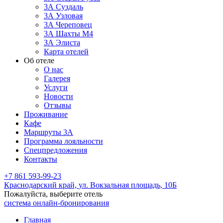
3А Суздаль
3А Узловая
3А Череповец
3А Шахты М4
ЗА Элиста
Карта отелей
Об отеле
О нас
Галерея
Услуги
Новости
Отзывы
Проживание
Кафе
Маршруты 3А
Программа лояльности
Спецпредложения
Контакты
+7 861 593-99-23
Краснодарский край,
ул. Вокзальная площадь, 10Б
Пожалуйста, выберите отель
система онлайн-бронирования
Главная