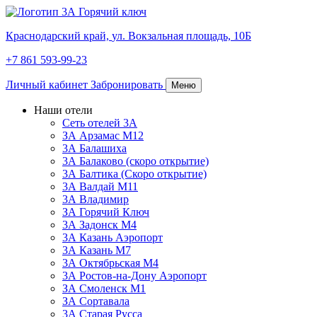
Краснодарский край,
ул. Вокзальная площадь, 10Б
+7 861 593-99-23
Личный кабинет
Забронировать
Меню
Наши отели
Сеть отелей 3А
ЗА Арзамас М12
3А Балашиха
3А Балаково (скоро открытие)
3А Балтика (Скоро открытие)
3А Валдай М11
3А Владимир
ЗА Горячий Ключ
3А Задонск М4
3А Казань Аэропорт
3А Казань M7
3А Октябрьская М4
3А Ростов-на-Дону Аэропорт
ЗА Смоленск М1
ЗА Сортавала
3А Старая Русса