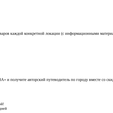
оваров каждой конкретной локации (с информационными материа
А» и получите авторский путеводитель по городу вместе со ск
ой!
дней