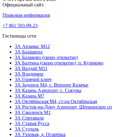
Официальный сайт.
Правовая информация
+7 861 593-99-23
Гостиницы сети
3А Арзамас М12
3А Балашиха
3А Балаково (скоро открытие)
ЗА Балтика (скоро открытие),
п. Куликово
ЗА Валдай M11
ЗА Владимир
3А Горячий ключ
3А Задонск М4,
с. Верхнее Казачье
3А Казань Аэропорт,
с. Сокуры
3А Казань М7
3А Октябрьская М4,
ст-ца Октябрьская
3А Ростов-на-Дону Аэропорт,
Щепкинское сп
ЗА Смоленск М1
3А Сортавала
3А Старая Русса
3А Суздаль
3А Узловая,
д. Огарёвка