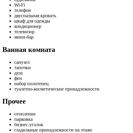
Wi-Fi
телефон
двуспальная кровать
шкаф для одежды
кондиционер
телевизор
мини-бар
Ванная комната
санузел
тапочки
душ
фен
набор полотенец
туалетно-косметические принадлежности
Прочее
отопление
парковка
бизнес-уголок
гладильные принадлежности на этаже