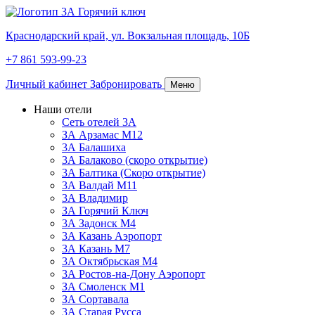
Краснодарский край,
ул. Вокзальная площадь, 10Б
+7 861 593-99-23
Личный кабинет
Забронировать
Меню
Наши отели
Сеть отелей 3А
ЗА Арзамас М12
3А Балашиха
3А Балаково (скоро открытие)
3А Балтика (Скоро открытие)
3А Валдай М11
3А Владимир
ЗА Горячий Ключ
3А Задонск М4
3А Казань Аэропорт
3А Казань M7
3А Октябрьская М4
3А Ростов-на-Дону Аэропорт
ЗА Смоленск М1
ЗА Сортавала
3А Старая Русса