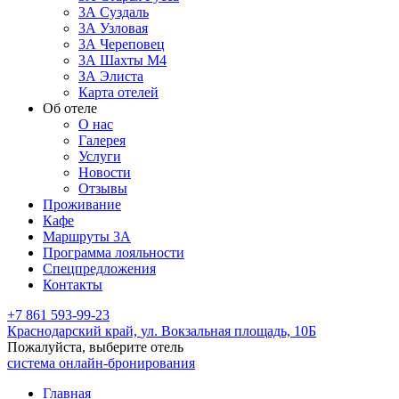
3А Суздаль
3А Узловая
3А Череповец
3А Шахты М4
ЗА Элиста
Карта отелей
Об отеле
О нас
Галерея
Услуги
Новости
Отзывы
Проживание
Кафе
Маршруты 3А
Программа лояльности
Спецпредложения
Контакты
+7 861 593-99-23
Краснодарский край,
ул. Вокзальная площадь, 10Б
Пожалуйста, выберите отель
система онлайн-бронирования
Главная