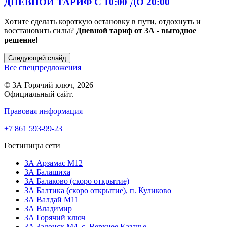
ДНЕВНОЙ ТАРИФ С 10:00 ДО 20:00
Хотите сделать короткую остановку в пути, отдохнуть и
восстановить силы?
Дневной тариф от 3А - выгодное
решение!
Следующий слайд
Все спецпредложения
© 3А Горячий ключ, 2026
Официальный сайт.
Правовая информация
+7 861 593-99-23
Гостиницы сети
3А Арзамас М12
3А Балашиха
3А Балаково (скоро открытие)
ЗА Балтика (скоро открытие),
п. Куликово
ЗА Валдай M11
ЗА Владимир
3А Горячий ключ
3А Задонск М4,
с. Верхнее Казачье