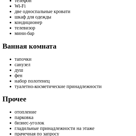
телефон
Wi-Fi
две односпальные кровати
шкаф для одежды
кондиционер
телевизор
мини-бар
Ванная комната
тапочки
санузел
душ
фен
набор полотенец
туалетно-косметические принадлежности
Прочее
отопление
парковка
бизнес-уголок
гладильные принадлежности на этаже
прачечная по запросу