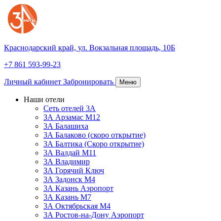
Краснодарский край,
ул. Вокзальная площадь, 10Б
+7 861 593-99-23
Личный кабинет
Забронировать
Меню
Наши отели
Сеть отелей 3А
ЗА Арзамас М12
3А Балашиха
3А Балаково (скоро открытие)
3А Балтика (Скоро открытие)
3А Валдай М11
3А Владимир
ЗА Горячий Ключ
3А Задонск М4
3А Казань Аэропорт
3А Казань M7
3А Октябрьская М4
3А Ростов-на-Дону Аэропорт