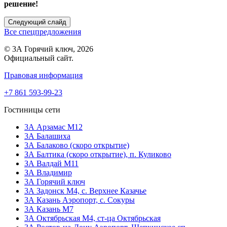
решение!
Следующий слайд
Все спецпредложения
© 3А Горячий ключ, 2026
Официальный сайт.
Правовая информация
+7 861 593-99-23
Гостиницы сети
3А Арзамас М12
3А Балашиха
3А Балаково (скоро открытие)
ЗА Балтика (скоро открытие),
п. Куликово
ЗА Валдай M11
ЗА Владимир
3А Горячий ключ
3А Задонск М4,
с. Верхнее Казачье
3А Казань Аэропорт,
с. Сокуры
3А Казань М7
3А Октябрьская М4,
ст-ца Октябрьская